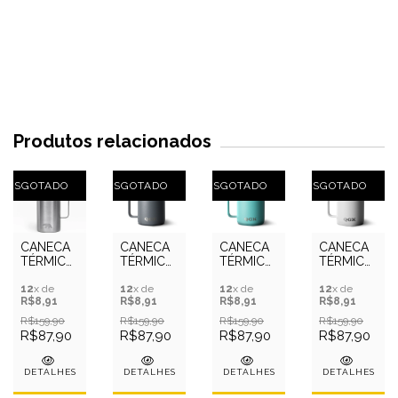
Produtos relacionados
ESGOTADO
ESGOTADO
ESGOTADO
ESGOTADO
CANECA
CANECA
CANECA
CANECA
TÉRMICA
TÉRMICA
TÉRMICA
TÉRMICA
MUG 24
MUG 12
MUG 12
MUG 12
OZ 709
12
x de
OZ 335
12
x de
OZ 335
12
x de
OZ 335
12
x de
R$8,91
R$8,91
R$8,91
R$8,91
ML QGK
ML QGK
ML QGK
ML QGK
INOX
CINZA
TURQUESA
BRANCO
R$159,90
R$159,90
R$159,90
R$159,90
COM
COM
COM
COM
R$87,90
R$87,90
R$87,90
R$87,90
TAMPA
TAMPA
TAMPA
TAMPA
DETALHES
DETALHES
DETALHES
DETALHES