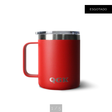
ESGOTADO
1
/
5