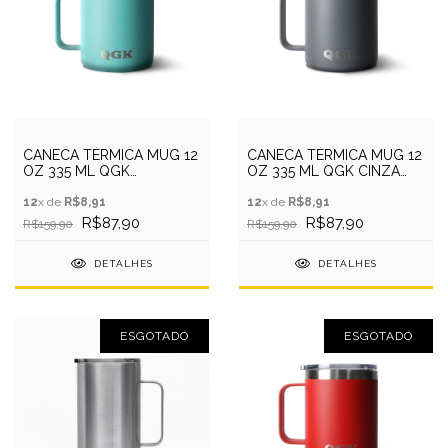
CANECA TÉRMICA MUG 12
CANECA TÉRMICA MUG 12
OZ 335 ML QGK
OZ 335 ML QGK CINZA
TURQUESA COM TAMPA
COM TAMPA
12
x de
R$8,91
12
x de
R$8,91
R$87,90
R$87,90
R$159,90
R$159,90
DETALHES
DETALHES
ESGOTADO
ESGOTADO