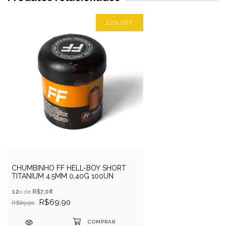
22
%
OFF
CHUMBINHO FF HELL-BOY SHORT
TITANIUM 4.5MM 0,40G 100UN
12
x de
R$7,08
R$69,90
R$89,90