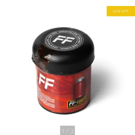
22
%
OFF
1
/
3