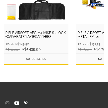
RIFLE AIRSOFT AEG M4 MIKE S-2 QGK
RIFLE AIRSOFT AE
+CAPA+BATERIA+RECARR+BBS
METAL FM-01
6MM+BATER+RECA
12
x de
R$145,92
12
x de
R$131,73
R$1.439,90
R$1.299
R$1.599,90
R$1.899,90
DETALHES
DE