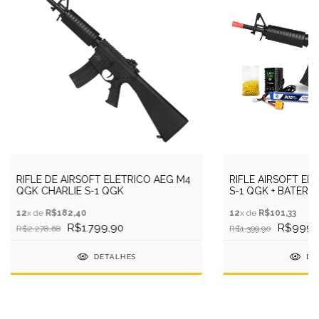
RIFLE DE AIRSOFT ELÉTRICO AEG M4
RIFLE AIRSOFT EL
QGK CHARLIE S-1 QGK
S-1 QGK + BATERI
12
x de
R$182,40
12
x de
R$101,33
R$1.799,90
R$999,
R$2.278,68
R$1.399,90
DETALHES
DE