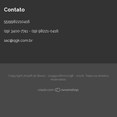
Contato
5519982210416
(19) 3400-7741 - (19) 98221-0416
sac@qgk.com.br
Copyright Airsoft do Brasil - 10455028000258 - 2026. Todos os direitos
reservados.