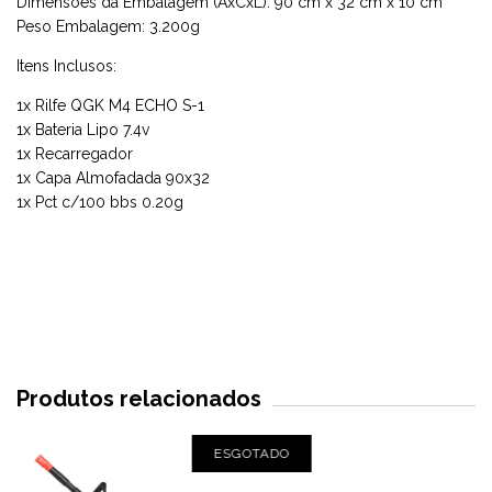
Dimensões da Embalagem (AxCxL): 90 cm x 32 cm x 10 cm
Peso Embalagem: 3.200g
Itens Inclusos:
1x Rilfe QGK M4 ECHO S-1
1x Bateria Lipo 7.4v
1x Recarregador
1x Capa Almofadada 90x32
1x Pct c/100 bbs 0.20g
Produtos relacionados
ESGOTADO