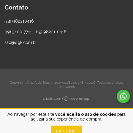
Contato
5519982210416
(19) 3400-7741 - (19) 98221-0416
sac@qgk.com.br
Copyright Airsoft do Brasil - 10455028000258 - 2026. Todos os direitos
reservados.
Ao navegar por este site
você aceita o uso de cookies
para
agilizar a sua experiência de compra.
ENTENDI