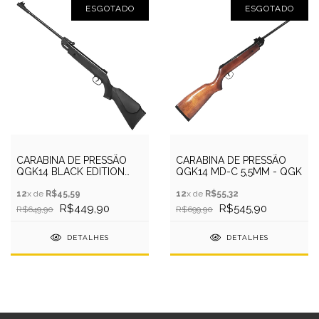
ESGOTADO
ESGOTADO
CARABINA DE PRESSÃO
CARABINA DE PRESSÃO
QGK14 BLACK EDITION
QGK14 MD-C 5,5MM - QGK
5.5MM QGK
12
x de
R$45,59
12
x de
R$55,32
R$449,90
R$545,90
R$649,90
R$699,90
DETALHES
DETALHES