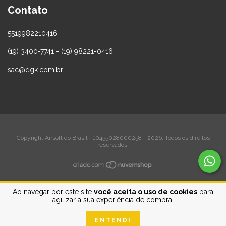
Contato
5519982210416
(19) 3400-7741 - (19) 98221-0416
sac@qgk.com.br
Copyright Airsoft do Brasil - 10455028000258 - 2026. Todos os direitos
reservados.
Ao navegar por este site
você aceita o uso de cookies
para
agilizar a sua experiência de compra.
ENTENDI