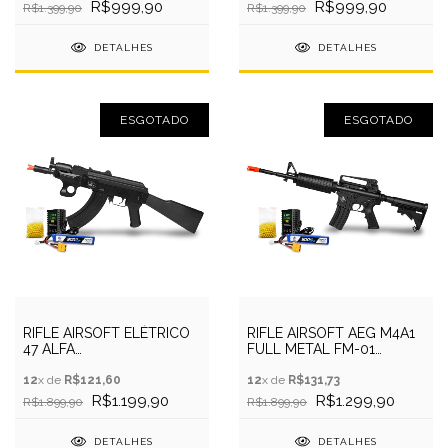
R$999,90
R$999,90
R$1.399,90
R$1.399,90
DETALHES
DETALHES
ESGOTADO
ESGOTADO
RIFLE AIRSOFT ELÉTRICO
RIFLE AIRSOFT AEG M4A1
47 ALFA
FULL METAL FM-01
QGK+BATERIA+RECARREGADOR+BBS
6MM+BATER+RECARR+BBS
12
x de
R$121,60
12
x de
R$131,73
R$1.199,90
R$1.299,90
R$1.899,90
R$1.899,90
DETALHES
DETALHES