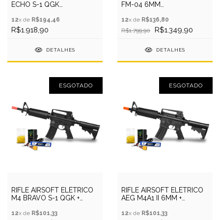
ECHO S-1 QGK
FM-04 6MM
+CAPA+BATERIA+RECARR+BBS
+CAPA+BATERIA+RECARREGA+
12
x de
R$194,46
12
x de
R$136,80
R$1.918,90
R$1.349,90
R$1.799,90
DETALHES
DETALHES
ESGOTADO
ESGOTADO
RIFLE AIRSOFT ELÉTRICO
RIFLE AIRSOFT ELÉTRICO
M4 BRAVO S-1 QGK +
AEG M4A1 II 6MM +
BATERIA+RECARR+BBS
BATERIA+RECARR+BBS
12
x de
R$101,33
12
x de
R$101,33