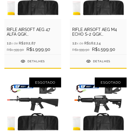
RIFLE AIRSOFT AEG 47
RIFLE AIRSOFT AEG M4
ALFA QGK
ECHO S-2 QGK
+CAPA+BATERIA+RECARREGADOR+BBS
+CAPA+BATERIA+RECARR+BBS
12
x de
R$202,67
12
x de
R$162,14
R$1.999,90
R$1.599,90
R$1.599,90
R$1.999,90
DETALHES
DETALHES
ESGOTADO
ESGOTADO