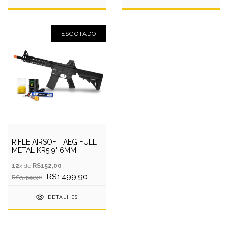
ESGOTADO
RIFLE AIRSOFT AEG FULL
METAL KR5 9" 6MM
KWA+BATER+RECARR+BBS
12
x de
R$152,00
R$1.499,90
R$3.499,90
DETALHES