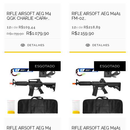
RIFLE AIRSOFT AEG M4
RIFLE AIRSOFT AEG M4A1
QGK CHARLIE +CAPA+
FM-02
BATERIA+RECARR+BBS
6MM+CAPA+BATERIA+RECARRE
12
x de
R$109,44
12
x de
R$218,89
R$1.079,90
R$2.159,90
R$1.799,90
DETALHES
DETALHES
ESGOTADO
ESGOTADO
RIFLE AIRSOFT AEG M4
RIFLE AIRSOFT AEG M4A1