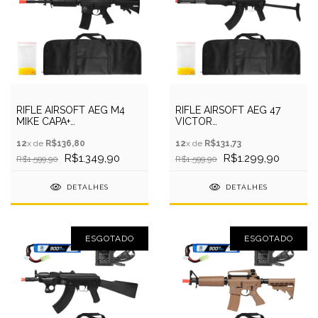
RIFLE AIRSOFT AEG M4
RIFLE AIRSOFT AEG 47
MIKE CAPA+
VICTOR
BATERIA+RECARREGADOR+BBS
TACTICAL+CAPA+BATERIA+REC
12
x de
R$136,80
12
x de
R$131,73
R$1.349,90
R$1.299,90
R$1.599,90
R$1.599,90
DETALHES
DETALHES
ESGOTADO
ESGOTADO