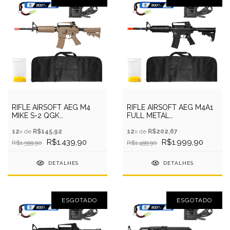
RIFLE AIRSOFT AEG M4
RIFLE AIRSOFT AEG M4A1
MIKE S-2 QGK
FULL METAL
+CAPA+BATERIA+RECARR+BBS
6MM+CAPA+BATER+RECARR+B
12
x de
R$145,92
12
x de
R$202,67
R$1.439,90
R$1.999,90
R$1.599,90
R$1.499,90
DETALHES
DETALHES
ESGOTADO
ESGOTADO